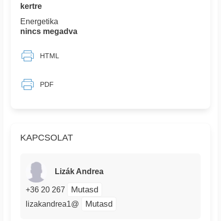
kertre
Energetika
nincs megadva
HTML
PDF
KAPCSOLAT
Lizák Andrea
Mutasd
+36 20 267
Mutasd
lizakandrea1@