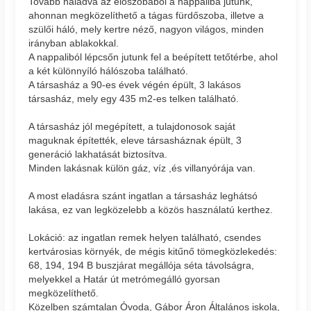
Tovább haladva az előszobából a nappaliba jutunk,
ahonnan megközelíthető a tágas fürdőszoba, illetve a
szülői háló, mely kertre néző, nagyon világos, minden
irányban ablakokkal.
A nappaliból lépcsőn jutunk fel a beépített tetőtérbe, ahol
a két különnyíló hálószoba található.
A társasház a 90-es évek végén épült, 3 lakásos
társasház, mely egy 435 m2-es telken található.
A társasház jól megépített, a tulajdonosok saját
maguknak építették, eleve társasháznak épült, 3
generáció lakhatását biztosítva.
Minden lakásnak külön gáz, víz ,és villanyórája van.
A most eladásra szánt ingatlan a társasház leghátsó
lakása, ez van legközelebb a közös használatú kerthez.
Lokáció: az ingatlan remek helyen található, csendes
kertvárosias környék, de mégis kitűnő tömegközlekedés:
68, 194, 194 B buszjárat megállója séta távolságra,
melyekkel a Határ út metrómegálló gyorsan
megközelíthető.
Közelben számtalan Óvoda, Gábor Áron Általános iskola,