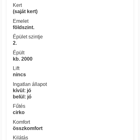
Kert
(saját kert)
Emelet
földszint.
Épület szintje
2.
Épült
kb. 2000
Lift
nincs
Ingatlan állapot
kívül: jó
belül: jó
Fűtés
cirko
Komfort
összkomfort
Kilátás