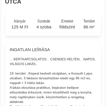
UTCA
Irányár
Szobák
Emelet
Terület
125 M Ft
4 szoba
földszint
86 m²
INGATLAN LEÍRÁSA
... KERTKAPCSOLATOS... CSENDES HELYEN... NAPOS,
VILÁGOS LAKÁS...
19. kerület , Kispest kedvelt utcájában, a Kossuth Lajos
utcában, 3 lakásos társasházban eladó egy 86 m2-es,
nappali + 3 hálós lakás.
A lakás elosztása praktikus, bejáraton belépve
előszobába érkezünk, innen közelíthető meg a konyha,
mely napfényben úszik, köszönhetően a rengeteg
ablaknak.