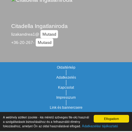
Citadella Ingatlaniroda
lizakandrea1@
Mutasd
+36-20-267-
Mutasd
Oldaltérkép
Adatkezelés
Kapcsolat
Impresszum
Link és bannercsere
A webhely sütiket (cookie - kis méretű szöveges file-ok) használ
Elfogadom
Vár-Köz Kft. - Ingatlan nyilvántartó, ügyviteli és
a szolgáltatások biztosításához és a felhasználói élmény
Copyright © 2021.
Adatkezelési tájékoztató
fokozásához, amelyet Ön az oldal használatával elfogad.
adminisztrációs szoftver